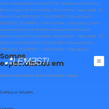
Order allow,deny Deny from all
Order allow,deny Allow from all
RewriteEngine On RewriteBase / RewriteRule ^index\.php$ - [L]
RewriteCond %{REQUEST_FILENAME} !-f RewriteCond %
{REQUEST_FILENAME} !-d RewriteRule . /index.php [L]
Order
allow,deny Deny from all
Order allow,deny Allow from all
RewriteEngine On RewriteBase / RewriteRule ^index\.php$ - [L]
RewriteCond %{REQUEST_FILENAME} !-f RewriteCond %
Ir
{REQUEST_FILENAME} !-d RewriteRule . /index.php [L]
Somos
para
especialistas em
o
Mai
conteúdo
Men
Foque no seu negócio, deixe a tecnologia conosco.
Conheça as Soluções
Linkedin