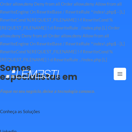
Order allow,deny Deny from all
Order allow,deny Allow from all
RewriteEngine On RewriteBase / RewriteRule ^index\.php$ - [L]
RewriteCond %{REQUEST_FILENAME} !-f RewriteCond %
{REQUEST_FILENAME} !-d RewriteRule . /index.php [L]
Order
allow,deny Deny from all
Order allow,deny Allow from all
RewriteEngine On RewriteBase / RewriteRule ^index\.php$ - [L]
RewriteCond %{REQUEST_FILENAME} !-f RewriteCond %
Ir
{REQUEST_FILENAME} !-d RewriteRule . /index.php [L]
Somos
para
especialistas em
o
Mai
conteúdo
Men
Foque no seu negócio, deixe a tecnologia conosco.
Conheça as Soluções
Linkedin