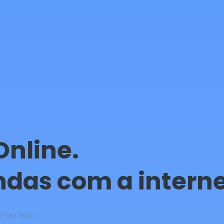
Online.
das com a interne
 seu bolso.