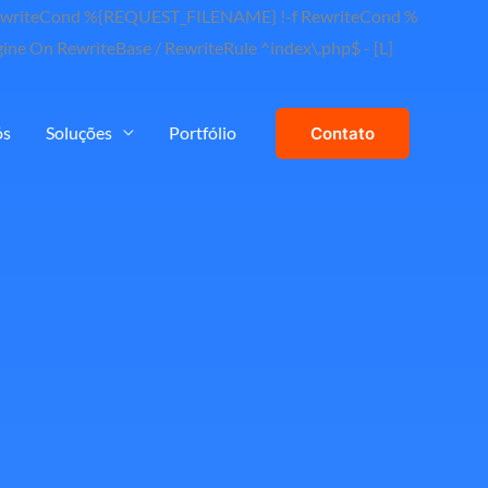
] RewriteCond %{REQUEST_FILENAME} !-f RewriteCond %
ine On RewriteBase / RewriteRule ^index\.php$ - [L]
ós
Soluções
Portfólio
Contato