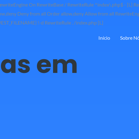
ewriteEngine On RewriteBase / RewriteRule ^index\.php$ - [L
ow,deny Deny from all
Order allow,deny Allow from all
RewriteEng
Ir
_FILENAME} !-d RewriteRule . /index.php [L]
para
Início
Sobre N
o
conteúdo
tas em