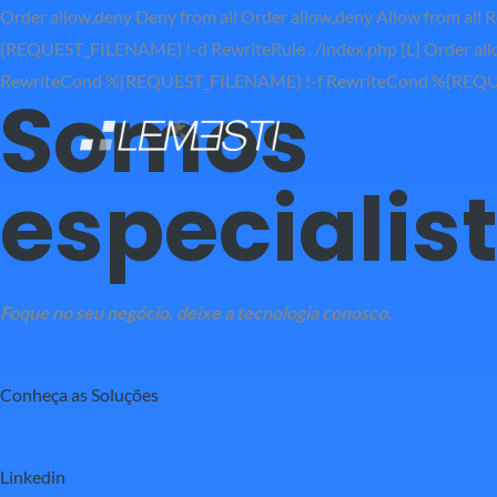
Order allow,deny Deny from all
Order allow,deny Allow from all
R
{REQUEST_FILENAME} !-d RewriteRule . /index.php [L]
Order all
RewriteCond %{REQUEST_FILENAME} !-f RewriteCond %{REQUEST
Somos
especialis
Foque no seu negócio, deixe a tecnologia conosco.
Conheça as Soluções
Linkedin