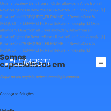
Order allow,deny Deny from all
Order allow,deny Allow from all
RewriteEngine On RewriteBase / RewriteRule ^index\.php$ - [L]
RewriteCond %{REQUEST_FILENAME} !-f RewriteCond %
{REQUEST_FILENAME} !-d RewriteRule . /index.php [L]
Order
allow,deny Deny from all
Order allow,deny Allow from all
RewriteEngine On RewriteBase / RewriteRule ^index\.php$ - [L]
RewriteCond %{REQUEST_FILENAME} !-f RewriteCond %
Ir
{REQUEST_FILENAME} !-d RewriteRule . /index.php [L]
Somos
para
especialistas em
o
Mai
conteúdo
Men
Foque no seu negócio, deixe a tecnologia conosco.
Conheça as Soluções
Linkedin