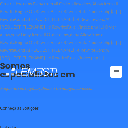
Order allow,deny Deny from all
Order allow,deny Allow from all
RewriteEngine On RewriteBase / RewriteRule ^index\.php$ - [L]
RewriteCond %{REQUEST_FILENAME} !-f RewriteCond %
{REQUEST_FILENAME} !-d RewriteRule . /index.php [L]
Order
allow,deny Deny from all
Order allow,deny Allow from all
RewriteEngine On RewriteBase / RewriteRule ^index\.php$ - [L]
RewriteCond %{REQUEST_FILENAME} !-f RewriteCond %
Ir
{REQUEST_FILENAME} !-d RewriteRule . /index.php [L]
Somos
para
especialistas em
o
Mai
conteúdo
Men
Foque no seu negócio, deixe a tecnologia conosco.
Conheça as Soluções
Linkedin