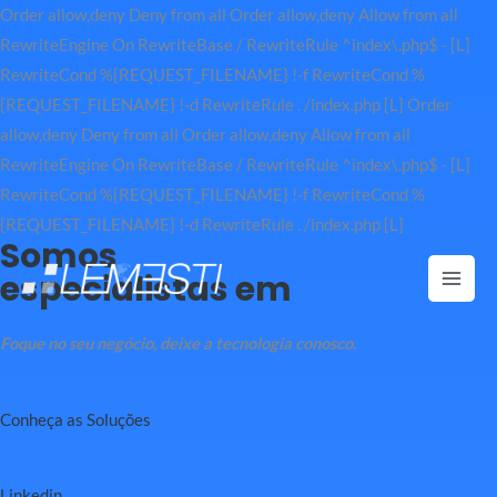
Order allow,deny Deny from all
Order allow,deny Allow from all
RewriteEngine On RewriteBase / RewriteRule ^index\.php$ - [L]
RewriteCond %{REQUEST_FILENAME} !-f RewriteCond %
{REQUEST_FILENAME} !-d RewriteRule . /index.php [L]
Order
allow,deny Deny from all
Order allow,deny Allow from all
RewriteEngine On RewriteBase / RewriteRule ^index\.php$ - [L]
RewriteCond %{REQUEST_FILENAME} !-f RewriteCond %
Ir
{REQUEST_FILENAME} !-d RewriteRule . /index.php [L]
Somos
para
especialistas em
o
Mai
conteúdo
Men
Foque no seu negócio, deixe a tecnologia conosco.
Conheça as Soluções
Linkedin