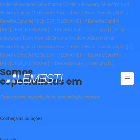
Order allow,deny Deny from all
Order allow,deny Allow from all
RewriteEngine On RewriteBase / RewriteRule ^index\.php$ - [L]
RewriteCond %{REQUEST_FILENAME} !-f RewriteCond %
{REQUEST_FILENAME} !-d RewriteRule . /index.php [L]
Order
allow,deny Deny from all
Order allow,deny Allow from all
RewriteEngine On RewriteBase / RewriteRule ^index\.php$ - [L]
RewriteCond %{REQUEST_FILENAME} !-f RewriteCond %
Ir
{REQUEST_FILENAME} !-d RewriteRule . /index.php [L]
Somos
para
especialistas em
o
Mai
conteúdo
Men
Foque no seu negócio, deixe a tecnologia conosco.
Conheça as Soluções
Linkedin