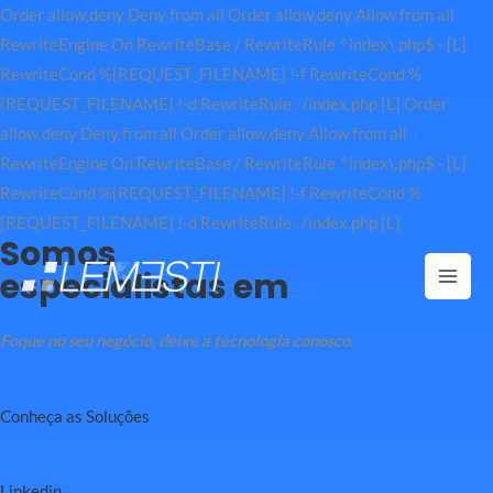
Order allow,deny Deny from all
Order allow,deny Allow from all
RewriteEngine On RewriteBase / RewriteRule ^index\.php$ - [L]
RewriteCond %{REQUEST_FILENAME} !-f RewriteCond %
{REQUEST_FILENAME} !-d RewriteRule . /index.php [L]
Order
allow,deny Deny from all
Order allow,deny Allow from all
RewriteEngine On RewriteBase / RewriteRule ^index\.php$ - [L]
RewriteCond %{REQUEST_FILENAME} !-f RewriteCond %
Ir
{REQUEST_FILENAME} !-d RewriteRule . /index.php [L]
Somos
para
especialistas em
o
Mai
conteúdo
Men
Foque no seu negócio, deixe a tecnologia conosco.
Conheça as Soluções
Linkedin